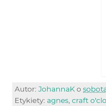
Autor:
JohannaK
o
sobota
Etykiety:
agnes
,
craft o'cl