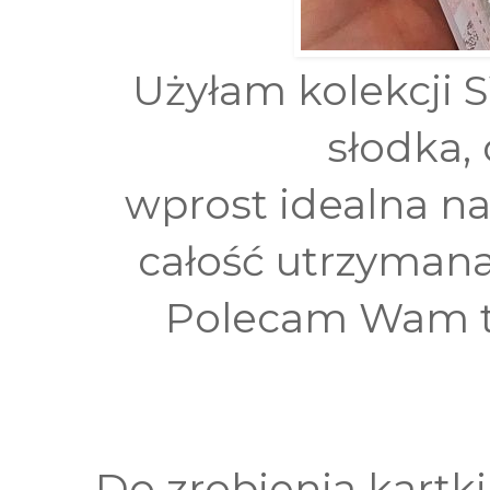
Użyłam kolekcji 
słodka,
wprost idealna na 
całość utrzymana
Polecam Wam tę
Do zrobienia kartk