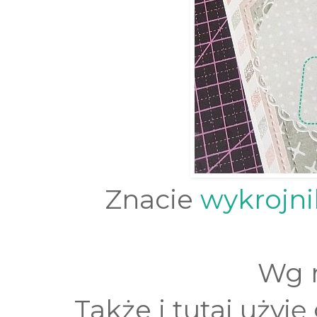
Znacie
wykrojni
Wg m
Także i tutaj użyj