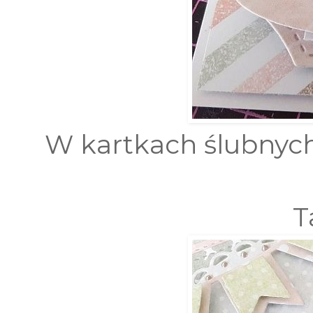
W kartkach ślubnych
T