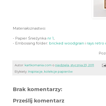
Materiałoznastwo:
- Papier Śnieżynka
nr 1
,
- Embossing folder:
bricked woodgrain
i
rays retro 
Pozd
Autor:
kartkomania.com
o
niedziela, stycznia 23, 2011
Etykiety:
Inspiracje
,
kolekcje papierów
Brak komentarzy:
Prześlij komentarz