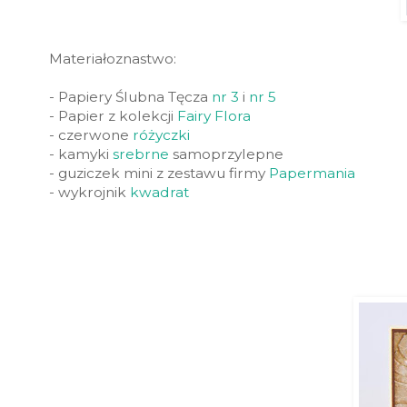
Materiałoznastwo:
- Papiery Ślubna Tęcza
nr 3
i
nr 5
- Papier z kolekcji
Fairy Flora
- czerwone
różyczki
- kamyki
srebrne
samoprzylepne
- guziczek mini z zestawu firmy
Papermania
- wykrojnik
kwadrat