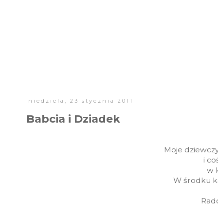
niedziela, 23 stycznia 2011
Babcia i Dziadek
Moje dziewczyn
i c
w k
W środku ka
Rado