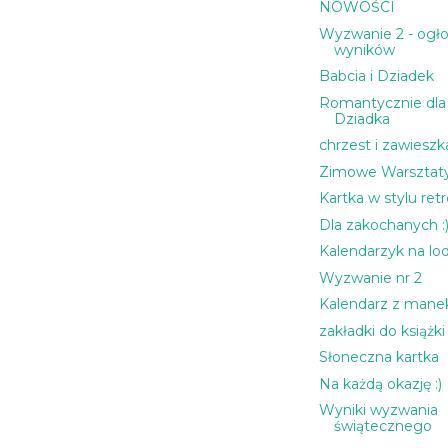
NOWOŚCI
Wyzwanie 2 - ogł
wyników
Babcia i Dziadek
Romantycznie dla 
Dziadka
chrzest i zawieszk
Zimowe Warsztat
Kartka w stylu retro
Dla zakochanych :
Kalendarzyk na lod
Wyzwanie nr 2
Kalendarz z man
zakładki do książki
Słoneczna kartka
Na każdą okazję :)
Wyniki wyzwania
świątecznego