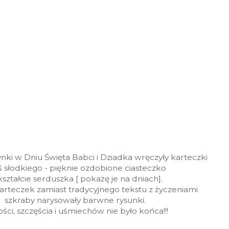
ki w Dniu Święta Babci i Dziadka wręczyły karteczki
oś słodkiego - pięknie ozdobione ciasteczko
ształcie serduszka [ pokażę je na dniach].
rteczek zamiast tradycyjnego tekstu z życzeniami
szkraby narysowały barwne rysunki.
ści, szczęścia i uśmiechów nie było końca!!!